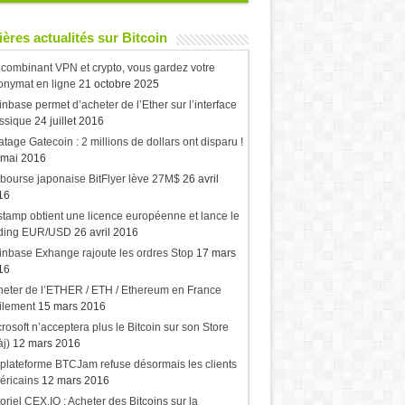
ères actualités sur Bitcoin
combinant VPN et crypto, vous gardez votre
onymat en ligne
21 octobre 2025
nbase permet d’acheter de l’Ether sur l’interface
ssique
24 juillet 2016
atage Gatecoin : 2 millions de dollars ont disparu !
 mai 2016
bourse japonaise BitFlyer lève 27M$
26 avril
16
stamp obtient une licence européenne et lance le
ading EUR/USD
26 avril 2016
nbase Exhange rajoute les ordres Stop
17 mars
16
eter de l’ETHER / ETH / Ethereum en France
ilement
15 mars 2016
rosoft n’acceptera plus le Bitcoin sur son Store
j)
12 mars 2016
plateforme BTCJam refuse désormais les clients
éricains
12 mars 2016
oriel CEX.IO : Acheter des Bitcoins sur la