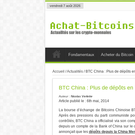
vendredi 7 août 2026
Fondamentaux
Acheter du Bitcoin
Accueil
/
Actualités
/
BTC China : Plus de dépôts e
BTC China : Plus de dépôts en 
Auteur :
Nicolas Verlette
Article publié le : 6th mai, 2014
La bourse d’échange de Bitcoins Chinoise BT
Après des pressions du parti communiste pou
contrôlés, BTC China a officialisé via son com
depuis un compte de la Bank of China sur le 
annonçait que les
dépôts depuis la China Me