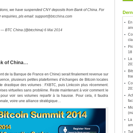
ations, we have suspended CNY deposits from Bank of China. For
Derni
r enquiries, pls email: support
@btcchina
.com
En 
an
— BTC China (@btcchina)
6 Mai 2014
Coi
cla
Pir
18
La 
nk of China…
20
Bit
lent de la Banque de France en Chine) serait finalement revenue sur
tr
uence, plusieurs petites plateformes d’échanges de Bitcoin locales
Coi
ute drastique des volumes : FXBTC, puis Linkcoin plus récemment.
20
evises virtuelles sans problème. Reste maintenant à voir comment le
Ach
pour voir ses volumes repartir à la hausse. Pour cela, il faudra
fac
onale, voire une alliance stratégique…
Mic
(mà
La 
am
Tut