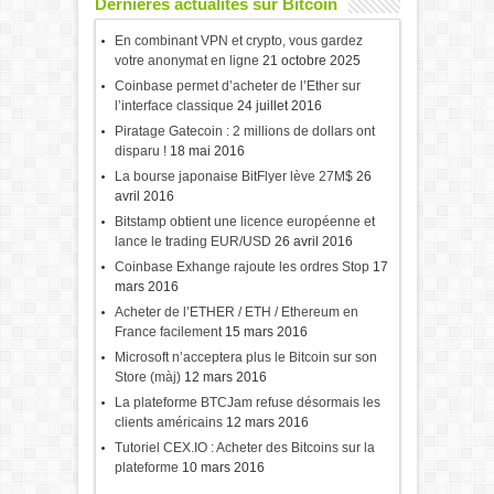
Dernières actualités sur Bitcoin
En combinant VPN et crypto, vous gardez
votre anonymat en ligne
21 octobre 2025
Coinbase permet d’acheter de l’Ether sur
l’interface classique
24 juillet 2016
Piratage Gatecoin : 2 millions de dollars ont
disparu !
18 mai 2016
La bourse japonaise BitFlyer lève 27M$
26
avril 2016
Bitstamp obtient une licence européenne et
lance le trading EUR/USD
26 avril 2016
Coinbase Exhange rajoute les ordres Stop
17
mars 2016
Acheter de l’ETHER / ETH / Ethereum en
France facilement
15 mars 2016
Microsoft n’acceptera plus le Bitcoin sur son
Store (màj)
12 mars 2016
La plateforme BTCJam refuse désormais les
clients américains
12 mars 2016
Tutoriel CEX.IO : Acheter des Bitcoins sur la
plateforme
10 mars 2016