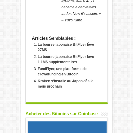
systems, that’s why I
became a derivatives
trader. Now it’s bitcoin. »
– Yuzo Kano
Articles Semblables :
La bourse japonaise BitFlyer lève
27M$
La bourse japonaise BitFlyer lève
1.1M$ supplémentaires
FundFlyer, une plateforme de
crowdfunding en Bitcoin
Kraken s’installe au Japon dès le
mois prochain
Acheter des Bitcoins sur Coinbase