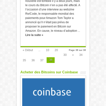
nouvelle est tombée il y a deux jours, mais
le cours du Bitcoin n’en a pas été affecté. A
l’occasion d’une interview au webzine
Re/Code, le responsable mondial des
paiements pour Amazon Tom Taylor a
annoncé qu’il n’était pas prévu de
proposer le paiement en Bitcoin sur
Amazon. En cause, le niveau d’adoption ...
Lire la suite »
« Début
...
10
20
Page 38 sur 38
30
«
34
38
35
36
37
Acheter des Bitcoins sur Coinbase