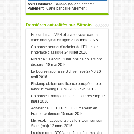
Avis Coinbase :
Tutoriel pour en acheter
Paiement
: Carte bancaire, virement...
Dernières actualités sur Bitcoin
En combinant VPN et crypto, vous gardez
votre anonymat en ligne
21 octobre 2025
Coinbase permet d’acheter de l’Ether sur
l’interface classique
24 juillet 2016
Piratage Gatecoin : 2 millions de dollars ont
disparu !
18 mai 2016
La bourse japonaise BitFlyer lève 27M$
26
avril 2016
Bitstamp obtient une licence européenne et
lance le trading EUR/USD
26 avril 2016
Coinbase Exhange rajoute les ordres Stop
17
mars 2016
Acheter de l’ETHER / ETH / Ethereum en
France facilement
15 mars 2016
Microsoft n’acceptera plus le Bitcoin sur son
Store (màj)
12 mars 2016
La plateforme BTCJam refuse désormais les