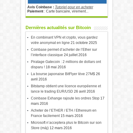
Avis Coinbase :
Tutoriel pour en acheter
Paiement
: Carte bancaire, virement...
Dernières actualités sur Bitcoin
En combinant VPN et crypto, vous gardez
votre anonymat en ligne
21 octobre 2025
Coinbase permet d’acheter de l’Ether sur
l’interface classique
24 juillet 2016
Piratage Gatecoin : 2 millions de dollars ont
disparu !
18 mai 2016
La bourse japonaise BitFlyer lève 27M$
26
avril 2016
Bitstamp obtient une licence européenne et
lance le trading EUR/USD
26 avril 2016
Coinbase Exhange rajoute les ordres Stop
17
mars 2016
Acheter de l’ETHER / ETH / Ethereum en
France facilement
15 mars 2016
Microsoft n’acceptera plus le Bitcoin sur son
Store (màj)
12 mars 2016