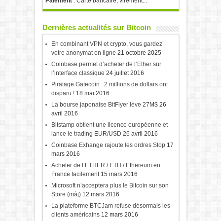
Paiement
: Carte bancaire, virement...
Dernières actualités sur Bitcoin
En combinant VPN et crypto, vous gardez
votre anonymat en ligne
21 octobre 2025
Coinbase permet d’acheter de l’Ether sur
l’interface classique
24 juillet 2016
Piratage Gatecoin : 2 millions de dollars ont
disparu !
18 mai 2016
La bourse japonaise BitFlyer lève 27M$
26
avril 2016
Bitstamp obtient une licence européenne et
lance le trading EUR/USD
26 avril 2016
Coinbase Exhange rajoute les ordres Stop
17
mars 2016
Acheter de l’ETHER / ETH / Ethereum en
France facilement
15 mars 2016
Microsoft n’acceptera plus le Bitcoin sur son
Store (màj)
12 mars 2016
La plateforme BTCJam refuse désormais les
clients américains
12 mars 2016