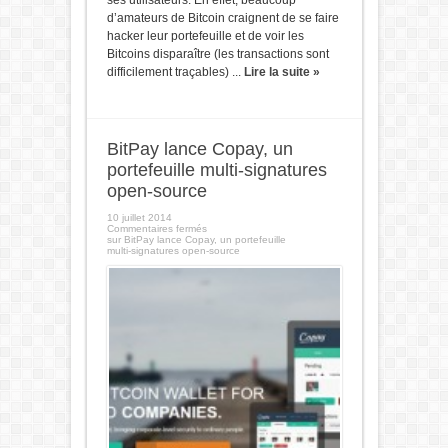
ses utilisateurs. En effet, beaucoup
d’amateurs de Bitcoin craignent de se faire
hacker leur portefeuille et de voir les
Bitcoins disparaître (les transactions sont
difficilement traçables) ...
Lire la suite »
BitPay lance Copay, un
portefeuille multi-signatures
open-source
10 juillet 2014
Commentaires fermés
sur BitPay lance Copay, un portefeuille
multi-signatures open-source