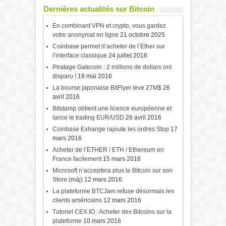
Dernières actualités sur Bitcoin
En combinant VPN et crypto, vous gardez
votre anonymat en ligne
21 octobre 2025
Coinbase permet d’acheter de l’Ether sur
l’interface classique
24 juillet 2016
Piratage Gatecoin : 2 millions de dollars ont
disparu !
18 mai 2016
La bourse japonaise BitFlyer lève 27M$
26
avril 2016
Bitstamp obtient une licence européenne et
lance le trading EUR/USD
26 avril 2016
Coinbase Exhange rajoute les ordres Stop
17
mars 2016
Acheter de l’ETHER / ETH / Ethereum en
France facilement
15 mars 2016
Microsoft n’acceptera plus le Bitcoin sur son
Store (màj)
12 mars 2016
La plateforme BTCJam refuse désormais les
clients américains
12 mars 2016
Tutoriel CEX.IO : Acheter des Bitcoins sur la
plateforme
10 mars 2016