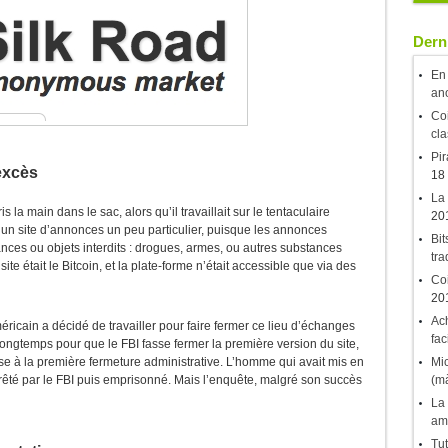
Derni
En 
an
Coi
cla
Pir
 excès
18
La 
la main dans le sac, alors qu’il travaillait sur le tentaculaire
20
t un site d’annonces un peu particulier, puisque les annonces
Bit
ces ou objets interdits : drogues, armes, ou autres substances
tr
te était le Bitcoin, et la plate-forme n’était accessible que via des
Coi
20
Ach
ricain a décidé de travailler pour faire fermer ce lieu d’échanges
fac
lu longtemps pour que le FBI fasse fermer la première version du site,
Mic
se à la première fermeture administrative. L’homme qui avait mis en
(mà
arrêté par le FBI puis emprisonné. Mais l’enquête, malgré son succès
La 
am
Tut