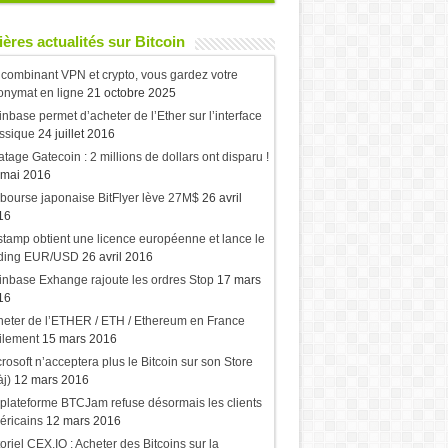
ères actualités sur Bitcoin
combinant VPN et crypto, vous gardez votre
onymat en ligne
21 octobre 2025
nbase permet d’acheter de l’Ether sur l’interface
ssique
24 juillet 2016
atage Gatecoin : 2 millions de dollars ont disparu !
 mai 2016
bourse japonaise BitFlyer lève 27M$
26 avril
16
stamp obtient une licence européenne et lance le
ading EUR/USD
26 avril 2016
nbase Exhange rajoute les ordres Stop
17 mars
16
eter de l’ETHER / ETH / Ethereum en France
ilement
15 mars 2016
rosoft n’acceptera plus le Bitcoin sur son Store
j)
12 mars 2016
plateforme BTCJam refuse désormais les clients
éricains
12 mars 2016
oriel CEX.IO : Acheter des Bitcoins sur la