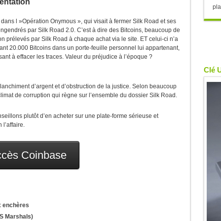
entation
pla
 dans l »Opération Onymous », qui visait à fermer Silk Road et ses
s engendrés par Silk Road 2.0. C’est à dire des Bitcoins, beaucoup de
ion prélevés par Silk Road à chaque achat via le site. ET celui-ci n’a
rant 20.000 Bitcoins dans un porte-feuille personnel lui appartenant,
sant à effacer les traces. Valeur du préjudice à l’époque ?
Clé 
anchiment d’argent et d’obstruction de la justice. Selon beaucoup
climat de corruption qui règne sur l’ensemble du dossier Silk Road.
seillons plutôt d’en acheter sur une plate-forme sérieuse et
l’affaire.
cès Coinbase
x enchères
S Marshals)