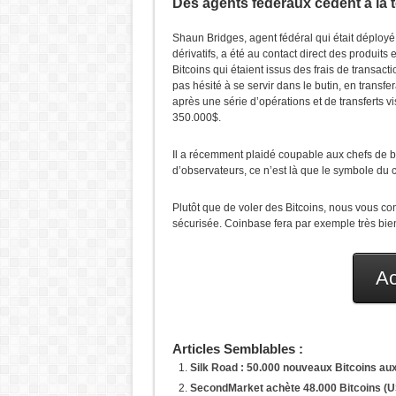
Des agents fédéraux cèdent à la t
Shaun Bridges, agent fédéral qui était déployé
dérivatifs, a été au contact direct des produit
Bitcoins qui étaient issus des frais de transact
pas hésité à se servir dans le butin, en transfe
après une série d’opérations et de transferts vi
350.000$.
Il a récemment plaidé coupable aux chefs de bl
d’observateurs, ce n’est là que le symbole du 
Plutôt que de voler des Bitcoins, nous vous con
sécurisée. Coinbase fera par exemple très bien 
Ac
Articles Semblables :
Silk Road : 50.000 nouveaux Bitcoins au
SecondMarket achète 48.000 Bitcoins (U