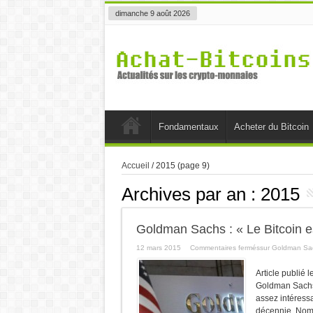
dimanche 9 août 2026
Fondamentaux
Acheter du Bitcoin
Accueil
/
2015
(page 9)
Archives par an :
2015
Goldman Sachs : « Le Bitcoin 
12 mars 2015
Commentaires fermés
sur Goldman Sac
Article publié 
Goldman Sachs 
assez intéress
décennie. Nomm