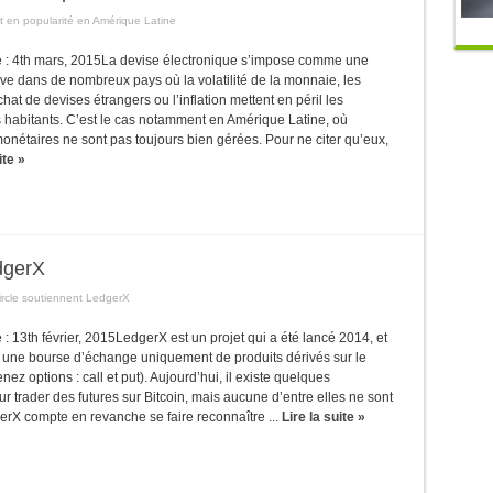
it en popularité en Amérique Latine
 le : 4th mars, 2015La devise électronique s’impose comme une
ve dans de nombreux pays où la volatilité de la monnaie, les
chat de devises étrangers ou l’inflation mettent en péril les
habitants. C’est le cas notamment en Amérique Latine, où
monétaires ne sont pas toujours bien gérées. Pour ne citer qu’eux,
ite »
dgerX
ircle soutiennent LedgerX
le : 13th février, 2015LedgerX est un projet qui a été lancé 2014, et
re une bourse d’échange uniquement de produits dérivés sur le
nez options : call et put). Aujourd’hui, il existe quelques
r trader des futures sur Bitcoin, mais aucune d’entre elles ne sont
erX compte en revanche se faire reconnaître ...
Lire la suite »