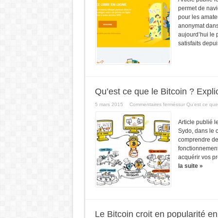
permet de navi
pour les amateu
anonymat dans 
aujourd’hui le 
satisfaits depui
Qu’est ce que le Bitcoin ? Expli
5 mars 2015
Commentaires fermés
sur Qu’est ce que 
Article publié 
Sydo, dans le 
comprendre de m
fonctionnement 
acquérir vos p
la suite »
Le Bitcoin croit en popularité e