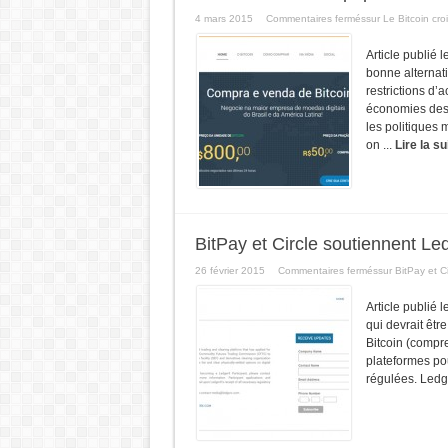
4 mars 2015
Commentaires fermés
sur Le Bitcoin cro
Article publié
bonne alternati
restrictions d’a
économies des 
les politiques 
on ...
Lire la su
BitPay et Circle soutiennent Le
26 février 2015
Commentaires fermés
sur BitPay et C
Article publié 
qui devrait êt
Bitcoin (compre
plateformes pou
régulées. Ledg