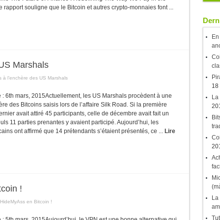
 rapport souligne que le Bitcoin et autres crypto-monnaies font ...
Derni
En 
an
Coi
s US Marshals
cla
Pir
ts à l’enchère des US Marshals
18
le : 6th mars, 2015Actuellement, les US Marshals procèdent à une
La 
re des Bitcoins saisis lors de l’affaire Silk Road. Si la première
20
rnier avait attiré 45 participants, celle de décembre avait fait un
Bit
uls 11 parties prenantes y avaient participé. Aujourd’hui, les
tr
ains ont affirmé que 14 prétendants s’étaient présentés, ce ...
Lire
Coi
20
Ach
fac
Mic
(mà
coin !
La 
HideMyAss en Bitcoin !
am
Tut
le : 5th mars, 2015Aujourd’hui, le VPN est une bonne alternative qui