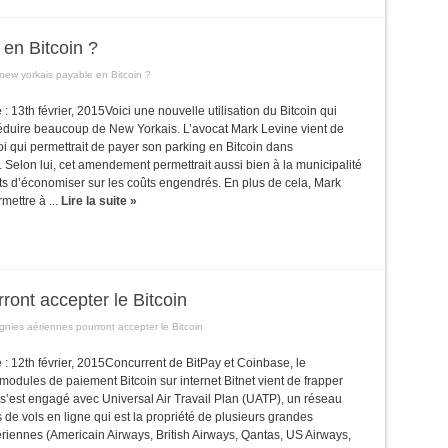
en Bitcoin ?
 new yorkais payable en Bitcoin ?
e : 13th février, 2015Voici une nouvelle utilisation du Bitcoin qui
séduire beaucoup de New Yorkais. L’avocat Mark Levine vient de
i qui permettrait de payer son parking en Bitcoin dans
 Selon lui, cet amendement permettrait aussi bien à la municipalité
ts d’économiser sur les coûts engendrés. En plus de cela, Mark
mettre à ...
Lire la suite »
ont accepter le Bitcoin
nies aériennes pourront accepter le Bitcoin
le : 12th février, 2015Concurrent de BitPay et Coinbase, le
modules de paiement Bitcoin sur internet Bitnet vient de frapper
é s’est engagé avec Universal Air Travail Plan (UATP), un réseau
 de vols en ligne qui est la propriété de plusieurs grandes
iennes (Americain Airways, British Airways, Qantas, US Airways,