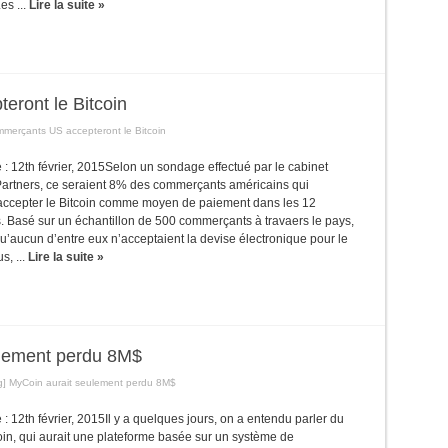
es ...
Lire la suite »
ront le Bitcoin
merçants US accepteront le Bitcoin
le : 12th février, 2015Selon un sondage effectué par le cabinet
Partners, ce seraient 8% des commerçants américains qui
’accepter le Bitcoin comme moyen de paiement dans les 12
. Basé sur un échantillon de 500 commerçants à travaers le pays,
u’aucun d’entre eux n’acceptaient la devise électronique pour le
, ...
Lire la suite »
ulement perdu 8M$
] MyCoin aurait seulement perdu 8M$
e : 12th février, 2015Il y a quelques jours, on a entendu parler du
n, qui aurait une plateforme basée sur un système de