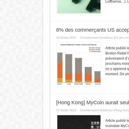
Lufthansa…). L
8% des commerçants US accepte
16 février 2015
Commentaires fermés
sur 8% des com
Article publié 
Boston Retail 
prévoiraient d
prochains mois
on y apprend q
moment. De plus
[Hong Kong] MyCoin aurait se
12 février 2015
Commentaires fermés
sur [Hong Kong
Article publié l
scandale MyCoi