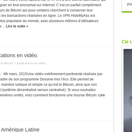
pla
guer en tout anonymat sur internet. C’est un parfait complément
rs de Bitcoin qui pour certains cherchent à conserver leur
les transactions réalisées en ligne. Le VPN HideMyAss est
plus populaire du monde, avec plusieurs millions d’utilisateurs
s ...
Lire la suite »
Clé 
cations en vidéo.
le Bitcoin ? Explications en vidéo.
le : 4th mars, 2015Une vidéo extrêmement pertinente réalisée par
cadre de son programme Dessine-moi l’éco. Elle permet de
anière ludique et simple ce qu’est le Bitcoin, ainsi que son
(système décentralisé versus centralisé). Si vous souhaitez
remières unités, voici comment fonctionne une bourse Bitcoin.
Lire
n Amérique Latine