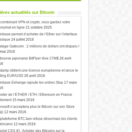
ères actualités sur Bitcoin
combinant VPN et crypto, vous gardez votre
onymat en ligne
21 octobre 2025
nbase permet d’acheter de l’Ether sur l’interface
ssique
24 juillet 2016
atage Gatecoin : 2 millions de dollars ont disparu !
 mai 2016
bourse japonaise BitFlyer lève 27M$
26 avril
16
stamp obtient une licence européenne et lance le
ading EUR/USD
26 avril 2016
nbase Exhange rajoute les ordres Stop
17 mars
16
eter de l’ETHER / ETH / Ethereum en France
ilement
15 mars 2016
rosoft n’acceptera plus le Bitcoin sur son Store
j)
12 mars 2016
plateforme BTCJam refuse désormais les clients
éricains
12 mars 2016
oriel CEX.IO : Acheter des Bitcoins sur la