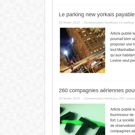
Le parking new yorkais payable 
23 février 2015
Commentaires fermés
sur Le parking
Article publié l
pourrait bien 
proposer une lo
tout Manhattan.
qu’aux habitan
Levine veut per
260 compagnies aériennes pourr
20 février 2015
Commentaires fermés
sur 260 compag
Article publié 
fournisseur de 
fort. La sociét
de réservations
compagnies aér