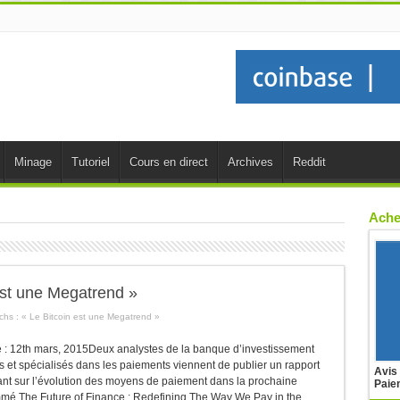
Minage
Tutoriel
Cours en direct
Archives
Reddit
Ache
est une Megatrend »
hs : « Le Bitcoin est une Megatrend »
le : 12th mars, 2015Deux analystes de la banque d’investissement
et spécialisés dans les paiements viennent de publier un rapport
Avis
ant sur l’évolution des moyens de paiement dans la prochaine
Paie
é The Future of Finance : Redefining The Way We Pay in the