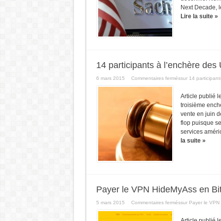
Next Decade, le
Lire la suite »
14 participants à l’enchère de
6 mars 2015
Commentaires fermés
sur 14 participan
Article publié 
troisième enchè
vente en juin de
flop puisque se
services améric
la suite »
Payer le VPN HideMyAss en Bit
5 mars 2015
Commentaires fermés
sur Payer le VPN 
Article publié 